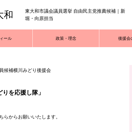
東大和市議会議員選挙 自由民主党推薦候補｜新
大和
堀・向原担当
ィール
政策・理念
後援会
員候補横川みどり後援会
どりを応援し隊」
ちらからお願いいたします。